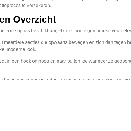
atieproces te verzekeren.
en Overzicht
hillende opties beschikbaar, elk met hun eigen unieke voordelen
t meerdere secties die opwaarts bewegen en zich dan tegen het
kke, moderne look.
egt in een hoek omhoog en naar buiten toe wanneer ze geopend 
 langs een spoor, waardoor ze weinig ruimte innemen. Ze zijn
singen.
orden, hebben een grote impact op hun esthetiek, duurzaamhei