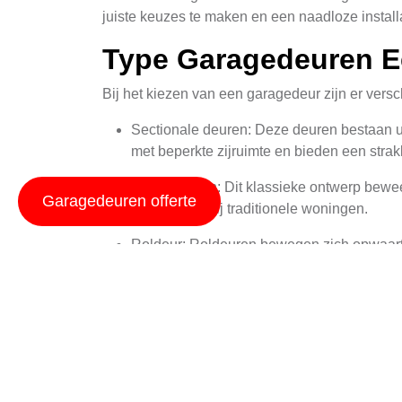
juiste keuzes te maken en een naadloze install
Type Garagedeuren E
Bij het kiezen van een garagedeur zijn er versc
Sectionale deuren: Deze deuren bestaan ui
met beperkte zijruimte en bieden een stra
Kanteldeuren: Dit klassieke ontwerp bewe
Garagedeuren offerte
perfect past bij traditionele woningen.
Roldeur: Roldeuren bewegen zich opwaarts
zowel residentiële als commerciële toepas
Materiaal Keuzes
De materialen waaruit garagedeuren gemaakt w
enkele veelvoorkomende opties: