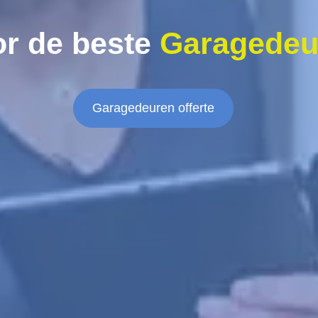
r de beste
Garagedeu
Garagedeuren offerte