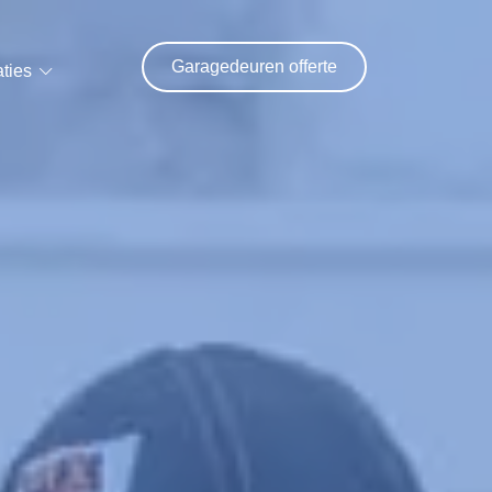
Garagedeuren offerte
ties