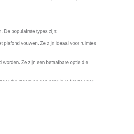
. De populairste types zijn:
 plafond vouwen. Ze zijn ideaal voor ruimtes
worden. Ze zijn een betaalbare optie die
 zeer duurzaam en een populaire keuze voor
d en isolatie eigenschappen. Hier volgen