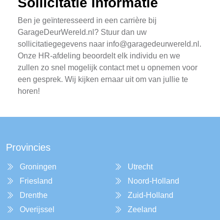
Sollicitatie Informatie
Ben je geïnteresseerd in een carrière bij
GarageDeurWereld.nl? Stuur dan uw
sollicitatiegegevens naar
info@garagedeurwereld.nl
.
Onze HR-afdeling beoordelt elk individu en we
zullen zo snel mogelijk contact met u opnemen voor
een gesprek. Wij kijken ernaar uit om van jullie te
horen!
Provincies
Groningen
Utrecht
Friesland
Noord-Holland
Drenthe
Zuid-Holland
Overijssel
Zeeland